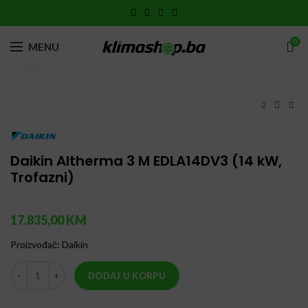
0
MENU
Click to enlarge
Daikin Altherma 3 M EDLA14DV3 (14 kW,
Trofazni)
17.835,00
KM
Proizvođač
:
Daikin
Daikin Altherma 3 M EDLA14DV3 (14 kW, Trofazni) količina
DODAJ U KORPU