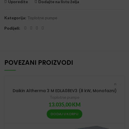
Uporedite
Dodajte na listu želja
Kategorija:
Toplotne pumpe
Podijeli
POVEZANI PROIZVODI
Daikin Altherma 3 M EDLA08EV3 (8 kW, Monofazni)
Toplotne pumpe
13.035,00
KM
DODAJ U KORPU