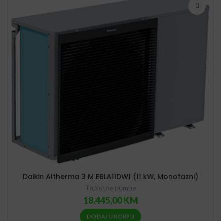
Daikin Altherma 3 M EBLA11DW1 (11 kW, Monofazni)
Toplotne pumpe
18.445,00
KM
DODAJ U KORPU