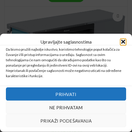
Upravljajte saglasnostima
Da bismo pružili najbolje iskustvo, koristimo tehnologije poput kolačića za
čuvanje i/ili pristup informacijama o uređaju. Saglasnost sa ovim
tehnologijama će nam omogućiti da obrađujemo podatke kao što su
ponašanje pri pregledanju ili jedinstveni ID-ovi na ovoj veb lokaciji.
Nepristanak ili povlačenje saglasnosti može negativno uticati na određene
karakteristike i funkcije.
PRIHVATI
NE PRIHVATAM
Daikin Altherma 3 M EBLA16DW1 (16 kW, Monofazni)
PRIKAŽI PODEŠAVANJA
Toplotne pumpe