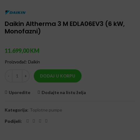
Daikin Altherma 3 M EDLA06EV3 (6 kW,
Monofazni)
11.699,00
KM
Proizvođač
:
Daikin
Daikin Altherma 3 M EDLA06EV3 (6 kW, Monofazni) količina
DODAJ U KORPU
Uporedite
Dodajte na listu želja
Kategorija:
Toplotne pumpe
Podijeli