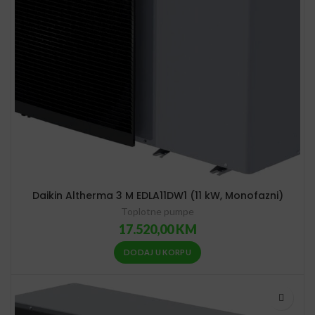
Daikin Altherma 3 M EDLA11DW1 (11 kW, Monofazni)
Toplotne pumpe
17.520,00
KM
DODAJ U KORPU