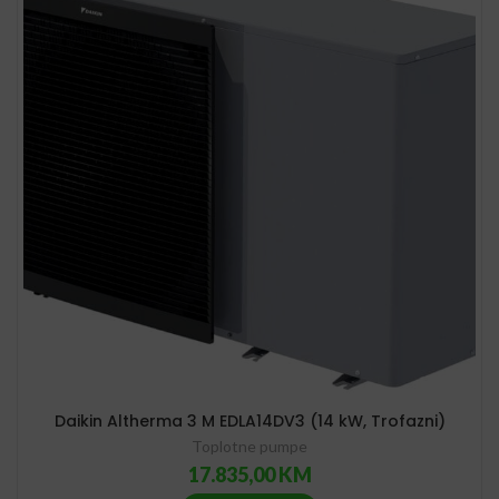
Daikin Altherma 3 M EDLA14DV3 (14 kW, Trofazni)
Toplotne pumpe
17.835,00
KM