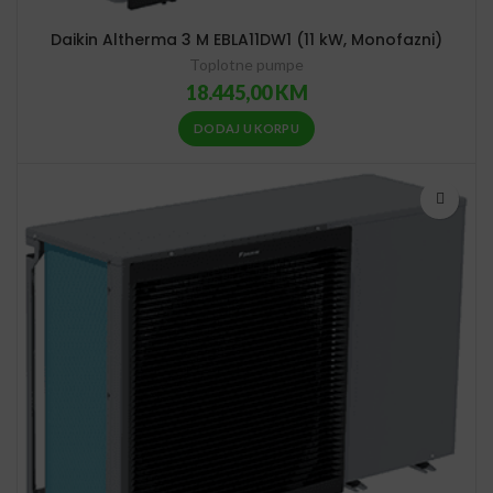
Daikin Altherma 3 M EBLA11DW1 (11 kW, Monofazni)
Toplotne pumpe
18.445,00
KM
DODAJ U KORPU