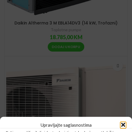
Daikin Altherma 3 M EBLA14DV3 (14 kW, Trofazni)
Toplotne pumpe
18.785,00
KM
DODAJ U KORPU
Upravljajte saglasnostima