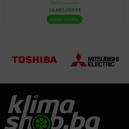
Toplotne pumpe
16.645,00
KM
DODAJ U KORPU