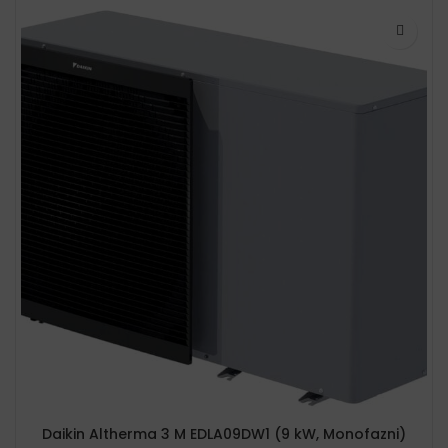
Daikin Altherma 3 M EDLA09DW1 (9 kW, Monofazni)