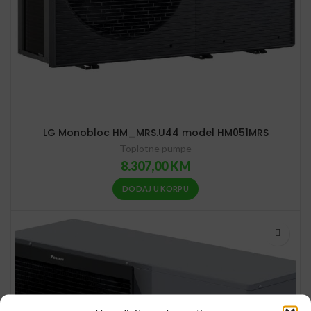
LG Monobloc HM_MRS.U44 model HM051MRS
Toplotne pumpe
8.307,00
KM
DODAJ U KORPU