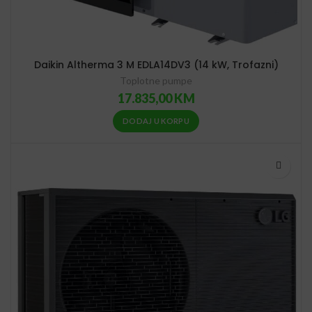
Daikin Altherma 3 M EDLA14DV3 (14 kW, Trofazni)
Toplotne pumpe
17.835,00
KM
DODAJ U KORPU