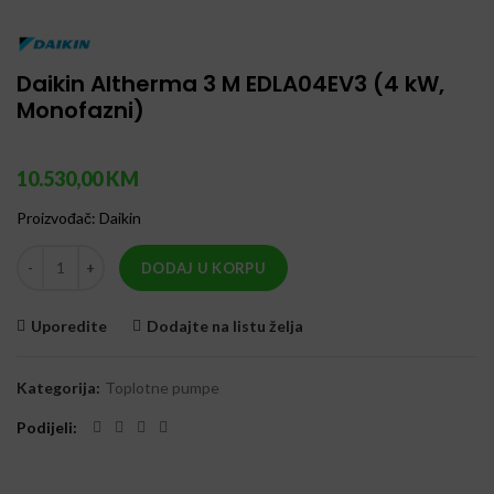
Daikin Altherma 3 M EDLA04EV3 (4 kW,
Monofazni)
10.530,00
KM
Proizvođač
:
Daikin
Daikin Altherma 3 M EDLA04EV3 (4 kW, Monofazni) količina
DODAJ U KORPU
Uporedite
Dodajte na listu želja
Kategorija:
Toplotne pumpe
Podijeli