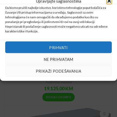
Upravljajte saglasnostima
Da bismo pružili najbolje iskustvo, koristimo tehnologije poput kolačića za
čuvanje i/ili pristup informacijama o uređaju. Saglasnost sa ovim
tehnologijama će nam omogućiti da obrađujemo podatke kao što su
ponašanje pri pregledanju ili jedinstveni ID-ovi na ovoj veb lokaciji.
Nepristanak ili povlačenje saglasnosti može negativno uticati na određene
karakteristike i funkcije.
PRIHVATI
NE PRIHVATAM
PRIKAŽI PODEŠAVANJA
Daikin Altherma 3 M EDLA16DW1 (16 kW, Monofazni)
Toplotne pumpe
19.125,00
KM
DODAJ U KORPU