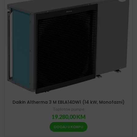
Daikin Altherma 3 M EBLA14DW1 (14 kW, Monofazni)
Toplotne pumpe
19.280,00
KM
DODAJ U KORPU