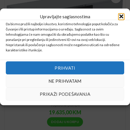
Upravljajte saglasnostima
Da bismo pružili najbolje iskustvo, koristimo tehnologije poput kolačića za
čuvanje i/ili pristup informacijama o uređaju. Saglasnost sa ovim
tehnologijama će nam omogućiti da obrađujemo podatke kao što su
ponašanje pri pregledanju ili jedinstveni ID-ovi na ovoj veb lokaciji.
Nepristanak ili povlačenje saglasnosti može negativno uticati na određene
karakteristike i funkcije.
PRIHVATI
NE PRIHVATAM
PRIKAŽI PODEŠAVANJA
Daikin Altherma 3 M EBLA16DV3 (16 kW, Trofazni)
Toplotne pumpe
19.635,00
KM
DODAJ U KORPU