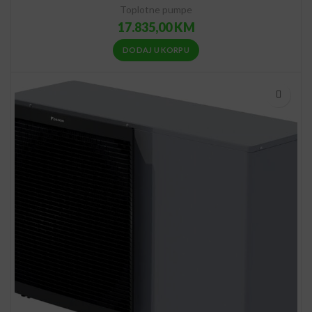
Toplotne pumpe
17.835,00
KM
DODAJ U KORPU