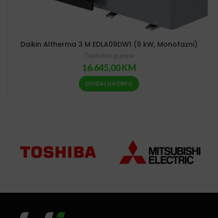
Daikin Altherma 3 M EDLA09DW1 (9 kW, Monofazni)
Toplotne pumpe
16.645,00
KM
DODAJ U KORPU