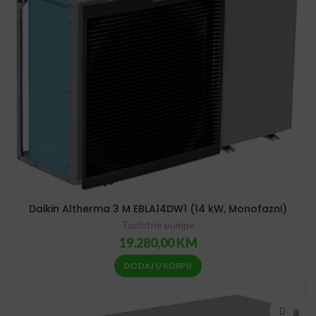
Daikin Altherma 3 M EBLA14DW1 (14 kW, Monofazni)
Toplotne pumpe
19.280,00
KM
DODAJ U KORPU