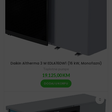
Daikin Altherma 3 M EDLA16DW1 (16 kW, Monofazni)
Toplotne pumpe
19.125,00
KM
DODAJ U KORPU