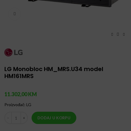
Click to enlarge
LG Monobloc HM_MRS.U34 model
HM161MRS
11.302,00
KM
Proizvođač
:
LG
LG Monobloc HM_MRS.U34 model HM161MRS količina
DODAJ U KORPU