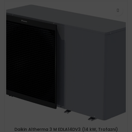
Daikin Altherma 3 M EDLA14DV3 (14 kW, Trofazni)