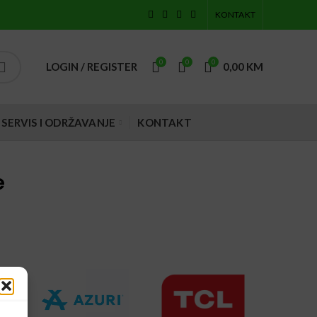
KONTAKT
0
0
0
LOGIN / REGISTER
0,00
KM
SERVIS I ODRŽAVANJE
KONTAKT
e