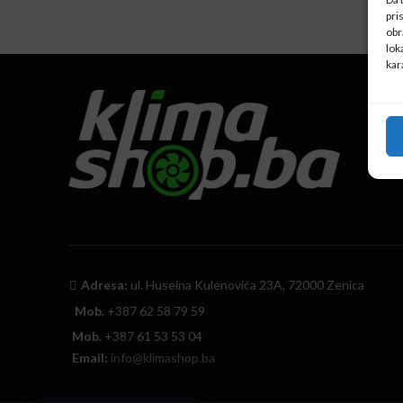
pri
obr
lok
kar
Adresa:
ul. Huseina Kulenovića 23A, 72000 Zenica
Mob.
+387 62 58 79 59
Mob.
+387 61 53 53 04
Email:
info@klimashop.ba