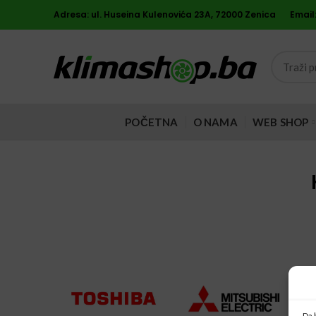
Adresa: ul. Huseina Kulenovića 23A, 72000 Zenica
Email
POČETNA
O NAMA
WEB SHOP
Da 