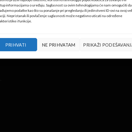
stup informacijama o uređaju. Saglasnost sa ovim tehnologijama će nam omogućiti da
ađujemo podatke kao što su ponašanje pri pregledanju ili jedinstveni ID-ovi na ovoj ve
aciji. Nepristanak ili povlačenje saglasnosti može negativno uticati na određene
akteristike i funkcije.
PRIHVATI
NE PRIHVATAM
PRIKAŽI PODEŠAVANJ